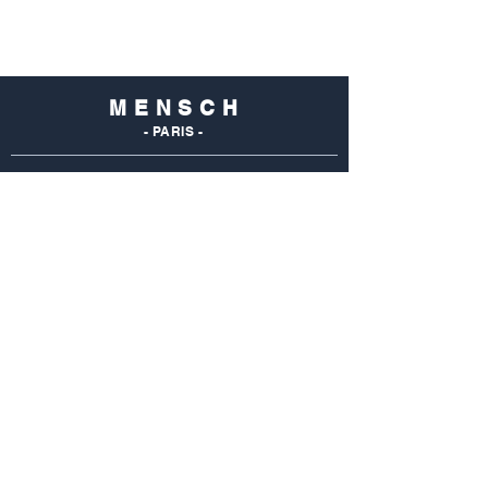
M E N S C H
- PARIS -
NOS
BOUTIQUES
Mensch Commerce
69 Rue Du Commerce
75015 Paris - France
Tel : 01 48 28 96 50
Mensch Vaugirard
352 Rue De Vaugirard
75015 Paris - France
Tel: 01 42 50 55 04