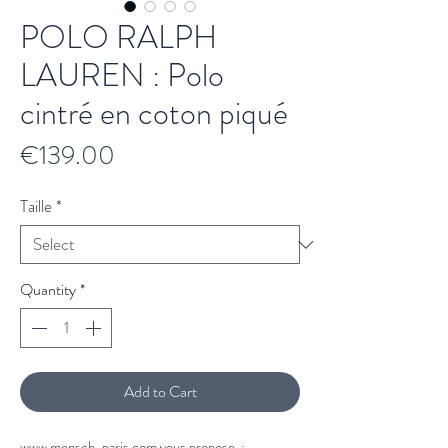
POLO RALPH
LAUREN : Polo
cintré en coton piqué
Price
€139.00
Taille
*
Quantity
*
Add to Cart
www.mensch-paris.com vous propose :