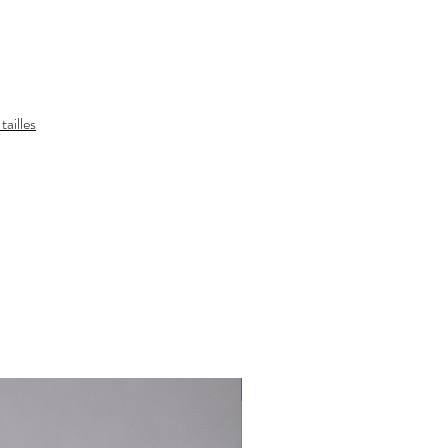
Col Polo côtelé. Patte à trois boutons.
Manches courtes avec bas de manche
côtelés.
Queue de tennis.
Poney distinctif brodé sur la poitrine à
tailles
gauche.
Coton.
Lavage en machine. Importé.
Le mannequin mesure 1,85 m et porte une
taille M.
À associer avec :
Veste Mensch
et
un
chino
Vous souhaitez plus de conseils de stylisme?
Cliquez ici et un styliste vous rappelle.
Nouveauté