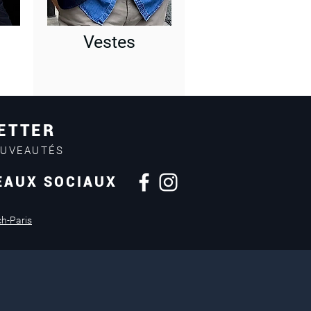
Vestes
ETTER
OUVEAUTÉS
EAUX SOCIAUX
Retours sous
14 jours
ch-Paris