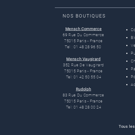
NOS BOUTIQUES
Mensch Commerce
C
69 Rue Du Commerce
B
75015 Paris - France
Ve
Tel : 01 48 28 96 50
Pu
Mensch Vaugirard
C
352 Rue De Vaugirard
Pa
75015 Paris - France
Po
Tel: 01 42 50 55 04
Ac
Rudolph
83 Rue Du Commerce
75015 Paris - France
Tel: 01 48 28 00 24
Tous les