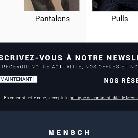
Pantalons
Pulls
SCRIVEZ-VOUS À NOTRE NEWSL
 RECEVOIR NOTRE ACTUALITÉ, NOS OFFRES ET N
 MAINTENANT !
NOS RÉS
Paiement sécurisé
Service de retouche
Mastercard, Visa
en magasin
En cochant cette case, j'accepte la
politique de confidentialité de Mens
M E N S C H