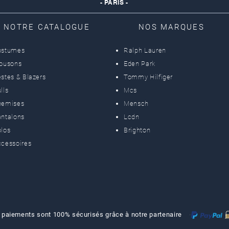
- PARIS -
NOTRE CATALOGUE
NOS MARQUES
ostumes
Ralph Lauren
lousons
Eden Park
stes & Blazers
Tommy Hilfiger
lls
Mcs
hemises
Mensch
ntalons
Lcdn
los
Brighton
cessoires
 paiements sont 100% sécurisés grâce à notre partenaire