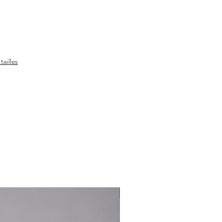
Col Polo côtelé. Patte à trois boutons.
Manches courtes avec bas de manche
côtelés.
Queue de tennis.
Poney distinctif brodé sur la poitrine à
tailles
gauche.
Coton.
Lavage en machine. Importé.
Le mannequin mesure 1,85 m et porte une
taille M.
À associer avec :
Veste Mensch
et
un
chino
Vous souhaitez plus de conseils de stylisme?
Cliquez ici et un styliste vous rappelle.
Nouveauté