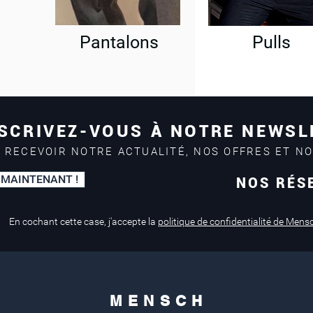
Pantalons
Pulls
SCRIVEZ-VOUS À NOTRE NEWSL
 RECEVOIR NOTRE ACTUALITÉ, NOS OFFRES ET N
 MAINTENANT !
NOS RÉS
Paiement sécurisé
Service de retouche
Mastercard, Visa
en magasin
En cochant cette case, j'accepte la
politique de confidentialité de Mens
M E N S C H