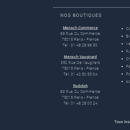
NOS BOUTIQUES
Mensch Commerce
C
69 Rue Du Commerce
B
75015 Paris - France
Ve
Tel : 01 48 28 96 50
Pu
Mensch Vaugirard
C
352 Rue De Vaugirard
Pa
75015 Paris - France
Po
Tel: 01 42 50 55 04
Ac
Rudolph
83 Rue Du Commerce
75015 Paris - France
Tel: 01 48 28 00 24
Tous les