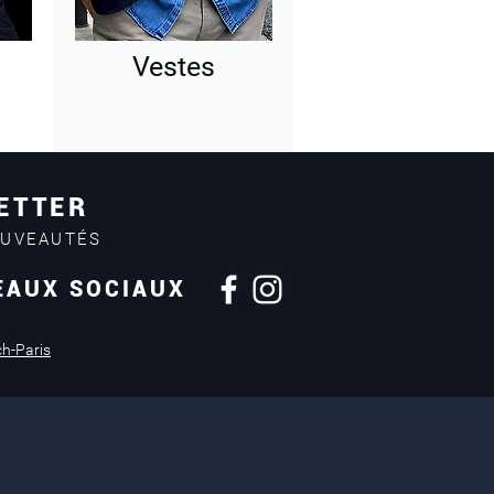
Vestes
ETTER
OUVEAUTÉS
EAUX SOCIAUX
Retours sous
14 jours
ch-Paris