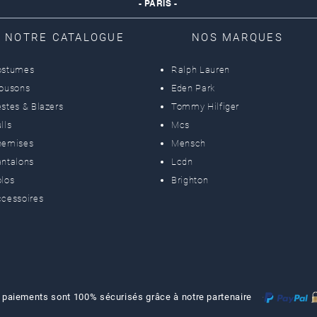
- PARIS -
NOTRE CATALOGUE
NOS MARQUES
ostumes
Ralph Lauren
lousons
Eden Park
stes & Blazers
Tommy Hilfiger
lls
Mcs
hemises
Mensch
ntalons
Lcdn
los
Brighton
cessoires
 paiements sont 100% sécurisés grâce à notre partenaire