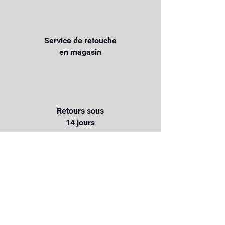
Service de retouche
en magasin
Retours sous
14 jours