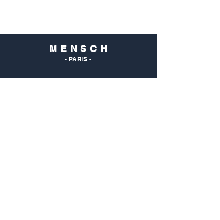
M E N S C H
- PARIS -
NOS
BOUTIQUES
Mensch Commerce
69 Rue Du Commerce
75015 Paris - France
Tel : 01 48 28 96 50
Mensch Vaugirard
352 Rue De Vaugirard
75015 Paris - France
Tel: 01 42 50 55 04