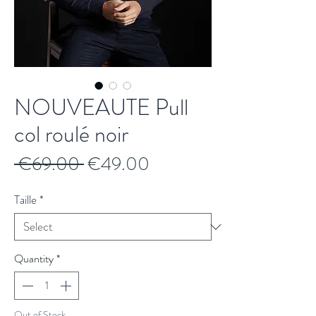
NOUVEAUTE Pull
col roulé noir
Regular
Sale
 €69.00 
€49.00
Price
Price
Taille
*
Quantity
*
Out of Stock