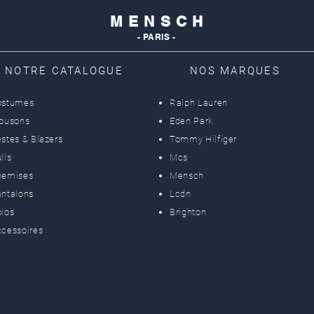
M E N S C H
- PARIS -
NOTRE CATALOGUE
NOS MARQUES
ostumes
Ralph Lauren
lousons
Eden Park
stes & Blazers
Tommy Hilfiger
lls
Mcs
hemises
Mensch
ntalons
Lcdn
los
Brighton
cessoires