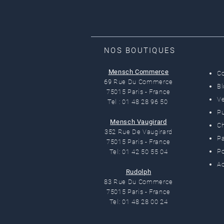
NOS BOUTIQUES
Mensch Commerce
C
69 Rue Du Commerce
B
75015 Paris - France
Ve
Tel : 01 48 28 96 50
Pu
Mensch Vaugirard
C
352 Rue De Vaugirard
Pa
75015 Paris - France
Po
Tel: 01 42 50 55 04
Ac
Rudolph
83 Rue Du Commerce
75015 Paris - France
Tel: 01 48 28 00 24