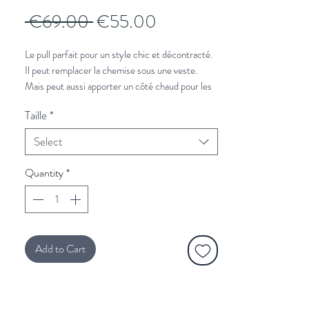
Regular
Sale
 €69.00 
€55.00
Price
Price
Le pull parfait pour un style chic et décontracté.
Il peut remplacer la chemise sous une veste.
Mais peut aussi apporter un côté chaud pour les
week-ends en ville ou retiré à la campagne.
Taille
*
À associer avec :
Select
un jeans
pour le week-end ou
un chino
pour la
semaine,
Quantity
*
et une
veste en laine beige
.
Vous souhaitez plus de conseils de
stylisme?
Cliquez ici et un styliste vous rappelle.
Add to Cart
Voir le guide des tailles