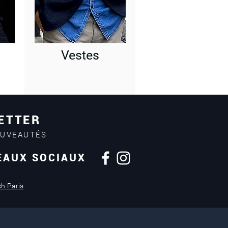
Vestes
ETTER
OUVEAUTÉS
EAUX SOCIAUX
Retours sous
14 jours
ch-Paris