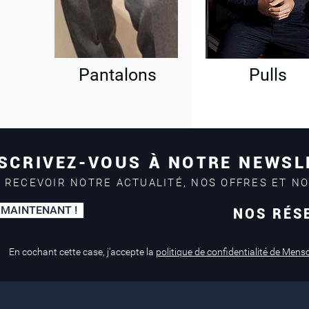
Pantalons
Pulls
SCRIVEZ-VOUS À NOTRE NEWSL
 RECEVOIR NOTRE ACTUALITÉ, NOS OFFRES ET N
 MAINTENANT !
NOS RÉS
Paiement sécurisé
Service de retouche
Mastercard, Visa
en magasin
En cochant cette case, j'accepte la
politique de confidentialité de Mens