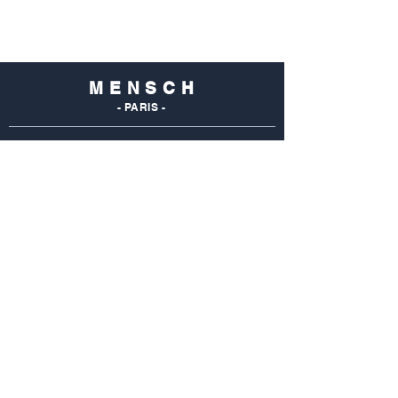
M E N S C H
- PARIS -
NOS
BOUTIQUES
Mensch Commerce
69 Rue Du Commerce
75015 Paris - France
Tel : 01 48 28 96 50
Mensch Vaugirard
352 Rue De Vaugirard
75015 Paris - France
Tel: 01 42 50 55 04