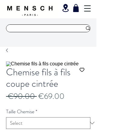
Chemise fils à fils
coupe cintrée
Regular
Sale
 €90.00 
€69.00
Price
Price
Taille Chemise
*