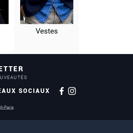
Vestes
ETTER
OUVEAUTÉS
EAUX SOCIAUX
Retours sous
14 jours
ch-Paris