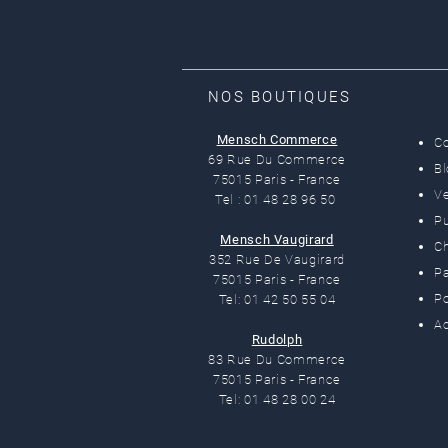
NOS BOUTIQUES
Mensch Commerce
C
69 Rue Du Commerce
B
75015 Paris - France
Ve
Tel : 01 48 28 96 50
Pu
Mensch Vaugirard
C
352 Rue De Vaugirard
Pa
75015 Paris - France
Po
Tel: 01 42 50 55 04
Ac
Rudolph
83 Rue Du Commerce
75015 Paris - France
Tel: 01 48 28 00 24