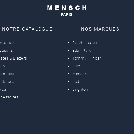
M E N S C H
- PARIS -
NOTRE CATALOGUE
NOS MARQUES
ostumes
Ralph Lauren
lousons
Eden Park
stes & Blazers
Tommy Hilfiger
lls
Mcs
hemises
Mensch
ntalons
Lcdn
los
Brighton
cessoires