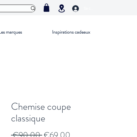
Se connecter
Les marques
Inspirations cadeaux
Chemise coupe
classique
Regular
Sale
 €90.00 
€69.00