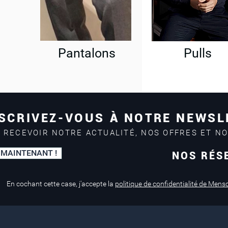
Pantalons
Pulls
SCRIVEZ-VOUS À NOTRE NEWSL
 RECEVOIR NOTRE ACTUALITÉ, NOS OFFRES ET N
 MAINTENANT !
NOS RÉS
Paiement sécurisé
Service de retouche
Mastercard, Visa
en magasin
En cochant cette case, j'accepte la
politique de confidentialité de Mens