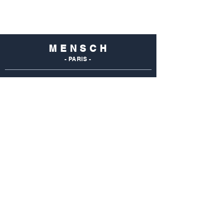
M E N S C H
- PARIS -
NOS
BOUTIQUES
Mensch Commerce
69 Rue Du Commerce
75015 Paris - France
Tel : 01 48 28 96 50
Mensch Vaugirard
352 Rue De Vaugirard
75015 Paris - France
Tel: 01 42 50 55 04