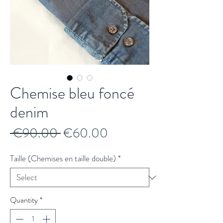
Chemise bleu foncé
denim
Regular
Sale
 €90.00 
€60.00
Price
Price
Taille (Chemises en taille double)
*
Quantity
*