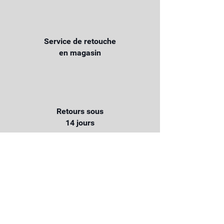
Service de retouche
en magasin
Retours sous
14 jours