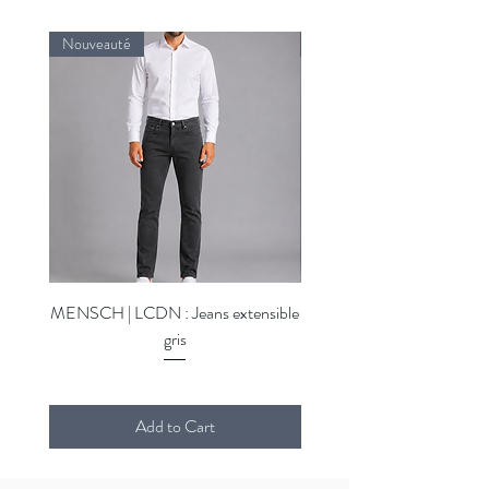
Nouveauté
Nouveauté
MENSCH | LCDN : Jeans extensible
MENSCH | LCDN : Jeans ex
gris
Add to Cart