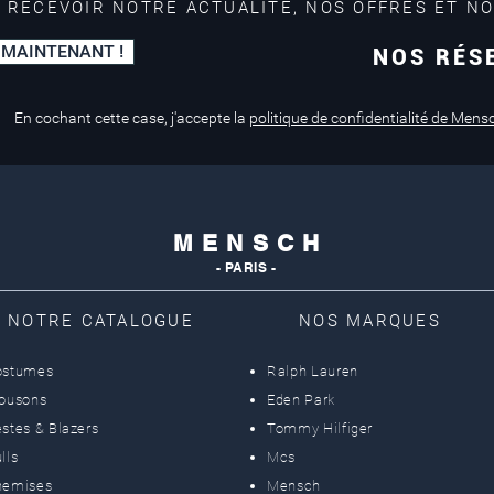
 RECEVOIR NOTRE ACTUALITÉ, NOS OFFRES ET N
 MAINTENANT !
NOS RÉS
Paiement sécurisé
Service de retouche
Mastercard, Visa
en magasin
En cochant cette case, j'accepte la
politique de confidentialité de Mens
M E N S C H
- PARIS -
NOTRE CATALOGUE
NOS MARQUES
ostumes
Ralph Lauren
lousons
Eden Park
stes & Blazers
Tommy Hilfiger
lls
Mcs
hemises
Mensch