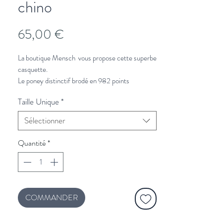
chino
Prix
65,00 €
La boutique Mensch vous propose cette superbe
casquette.
Le poney distinctif brodé en 982 points
individuels confère à cette casquette de baseball
Taille Unique
*
un look résolument Polo. Confectionné en sergé
Better Cotton™, ce modèle est émaillé de notre
Sélectionner
logo et une sangle à boucle à l'arrière.
Quantité
*
100% Coton
COMMANDER