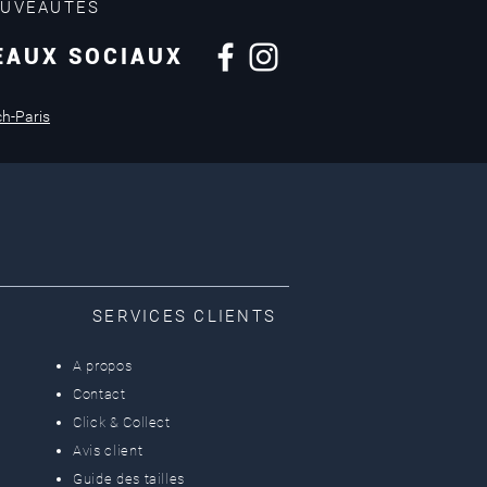
OUVEAUTÉS
EAUX SOCIAUX
Retours sous
14 jours
ch-Paris
SERVICES CLIENTS
A propos
Contact
Click & Collect
Avis client
Guide des tailles