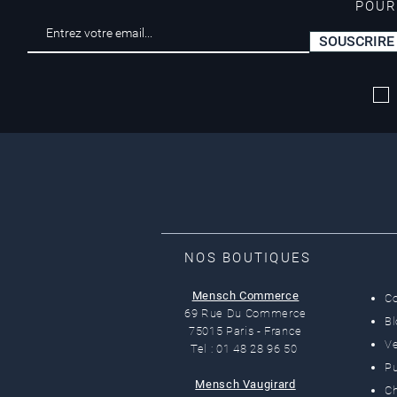
POUR
SOUSCRIRE
Livraison offerte*
dès 50 euros
NOS BOUTIQUES
Mensch Commerce
C
69 Rue Du Commerce
B
75015 Paris - France
Ve
Tel : 01 48 28 96 50
Pu
Mensch Vaugirard
C