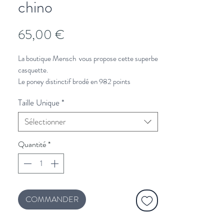
chino
Prix
65,00 €
La boutique Mensch vous propose cette superbe
casquette.
Le poney distinctif brodé en 982 points
individuels confère à cette casquette de baseball
Taille Unique
*
un look résolument Polo. Confectionné en sergé
Better Cotton™, ce modèle est émaillé de notre
Sélectionner
logo et une sangle à boucle à l'arrière.
Quantité
*
100% Coton
COMMANDER