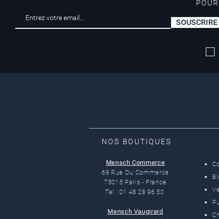
POUR
SOUSCRIRE
Livraison offerte*
dès 50 euros
NOS BOUTIQUES
Mensch Commerce
C
69 Rue Du Commerce
B
75015 Paris - France
Ve
Tel : 01 48 28 96 50
Pu
Mensch Vaugirard
C