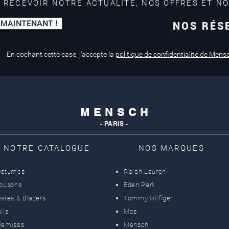
 RECEVOIR NOTRE ACTUALITÉ, NOS OFFRES ET N
 MAINTENANT !
NOS RÉS
Paiement sécurisé
Service de retouche
Mastercard, Visa
en magasin
En cochant cette case, j'accepte la
politique de confidentialité de Mens
M E N S C H
- PARIS -
NOTRE CATALOGUE
NOS MARQUES
ostumes
Ralph Lauren
lousons
Eden Park
stes & Blazers
Tommy Hilfiger
lls
Mcs
hemises
Mensch