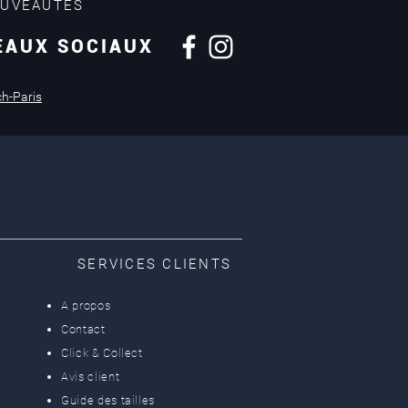
OUVEAUTÉS
EAUX SOCIAUX
Retours sous
14 jours
ch-Paris
SERVICES CLIENTS
A propos
Contact
Click & Collect
Avis client
Guide des tailles