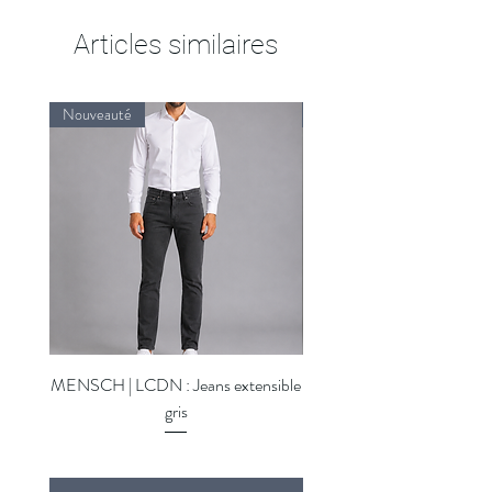
Articles similaires
Nouveauté
Nouveauté
MENSCH | LCDN : Jeans extensible
MENSCH | LCDN : Jeans ex
gris