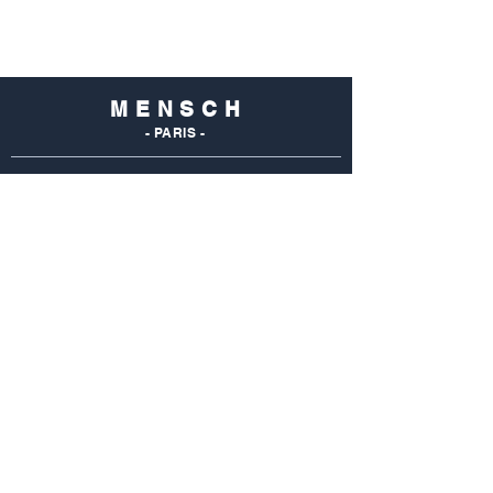
M E N S C H
- PARIS -
NOS
BOUTIQUES
Mensch Commerce
69 Rue Du Commerce
75015 Paris - France
Tel : 01 48 28 96 50
Mensch Vaugirard
352 Rue De Vaugirard
75015 Paris - France
Tel: 01 42 50 55 04