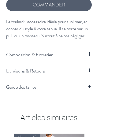
COMMANDER
Le foulard: l'accessoire idéale pour sublimer, et
donner du style à votre tenue. Il se porte sur un
pull, ou un manteau. Surtout à ne pas négliger.
À associer avec :
Composition & Entretien
Veste en laine Mensch
et
un pull camionneur
100% laine
Livraisons & Retours
Vous souhaitez plus de conseils de stylisme?
Lavage à froid
Cliquez ici et un styliste vous rappelle.
Livraison :
Guide des tailles
Retrait en magasin : 1H
Livraison Standard en France : 3 à 4 jours
Taille Unique
ouvrés
Retours & Remboursements :
Articles similaires
Retours gratuits, échanges &
remboursements sous 14 jours
Les frais d'envois seront à votre charge.