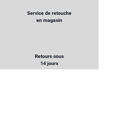
Service de retouche
en magasin
Retours sous
14 jours