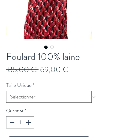
Foulard 100% laine
Prix
Prix
 85,00 € 
69,00 €
original
promotionnel
Taille Unique
*
Quantité
*