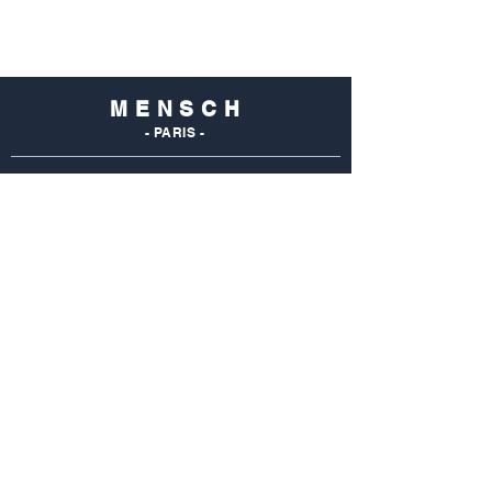
M E N S C H
- PARIS -
NOS
BOUTIQUES
Mensch Commerce
69 Rue Du Commerce
75015 Paris - France
Tel : 01 48 28 96 50
Mensch Vaugirard
352 Rue De Vaugirard
75015 Paris - France
Tel: 01 42 50 55 04