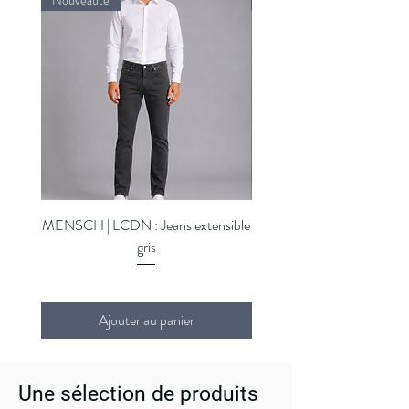
Nouveauté
Nouveauté
MENSCH | LCDN : Jeans extensible
MENSCH | LCDN : Jeans ex
gris
Ajouter au panier
Une sélection de produits