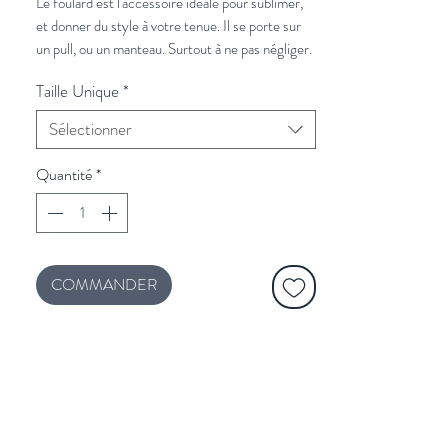
Le foulard est l'accessoire idéale pour sublimer,
et donner du style à votre tenue. Il se porte sur
un pull, ou un manteau. Surtout à ne pas négliger.
Taille Unique
*
À associer avec :
Veste en laine Mensch
et
un pull camionneur
Sélectionner
Vous souhaitez plus de conseils de stylisme?
Quantité
*
Cliquez ici et un styliste vous rappelle.
COMMANDER