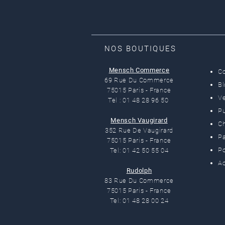
NOS BOUTIQUES
Mensch Commerce
C
69 Rue Du Commerce
B
75015 Paris - France
Ve
Tel : 01 48 28 96 50
Pu
Mensch Vaugirard
C
352 Rue De Vaugirard
Pa
75015 Paris - France
Po
Tel: 01 42 50 55 04
Ac
Rudolph
83 Rue Du Commerce
75015 Paris - France
Tel: 01 48 28 00 24