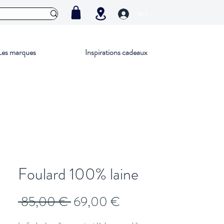
Se connecter
Les marques
Inspirations cadeaux
Foulard 100% laine
Prix
Prix
 85,00 € 
69,00 €
original
promotionnel