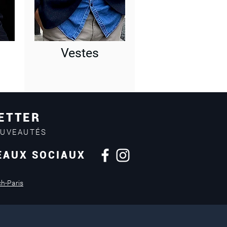
Vestes
ETTER
OUVEAUTÉS
EAUX SOCIAUX
Retours sous
14 jours
ch-Paris