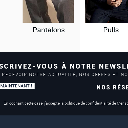
Pantalons
Pulls
SCRIVEZ-VOUS À NOTRE NEWSL
 RECEVOIR NOTRE ACTUALITÉ, NOS OFFRES ET N
 MAINTENANT !
NOS RÉS
Paiement sécurisé
Service de retouche
Mastercard, Visa
en magasin
En cochant cette case, j'accepte la
politique de confidentialité de Mens