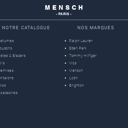
M E N S C H
- PARIS -
NOTRE CATALOGUE
NOS MARQUES
ostumes
Ralph Lauren
lousons
Eden Park
stes & Blazers
Tommy Hilfiger
lls
Mcs
hemises
Mensch
ntalons
Lcdn
los
Brighton
cessoires