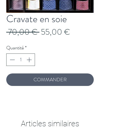
Cravate en soie
Prix
Prix
 70,00 € 
55,00 €
original
promotionnel
Quantité
*
COMMANDER
Articles similaires