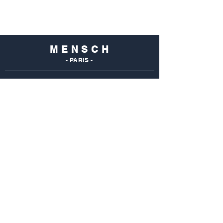
M E N S C H
- PARIS -
NOS
BOUTIQUES
Mensch Commerce
69 Rue Du Commerce
75015 Paris - France
Tel : 01 48 28 96 50
Mensch Vaugirard
352 Rue De Vaugirard
75015 Paris - France
Tel: 01 42 50 55 04