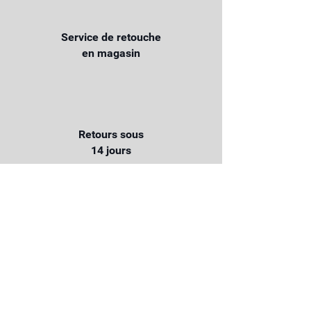
Service de retouche
en magasin
Retours sous
14 jours