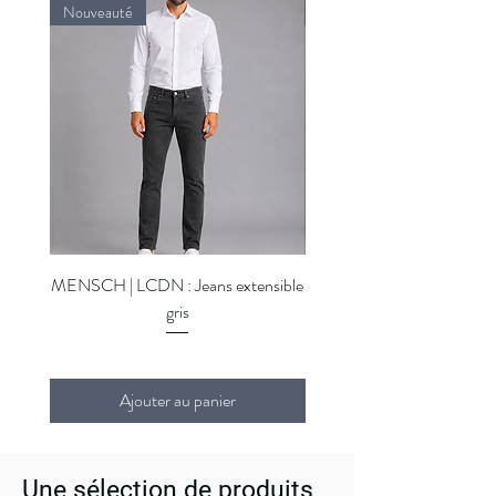
Nouveauté
Nouveauté
MENSCH | LCDN : Jeans extensible
MENSCH | LCDN : Jeans ex
gris
Ajouter au panier
Une sélection de produits