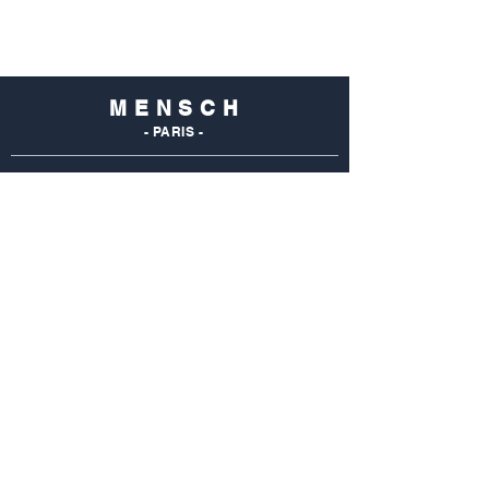
M E N S C H
- PARIS -
NOS
BOUTIQUES
Mensch Commerce
69 Rue Du Commerce
75015 Paris - France
Tel : 01 48 28 96 50
Mensch Vaugirard
352 Rue De Vaugirard
75015 Paris - France
Tel: 01 42 50 55 04