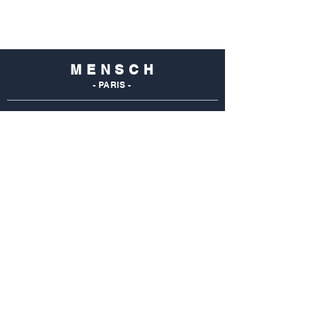
M E N S C H
- PARIS -
NOS
BOUTIQUES
Mensch Commerce
69 Rue Du Commerce
75015 Paris - France
Tel : 01 48 28 96 50
Mensch Vaugirard
352 Rue De Vaugirard
75015 Paris - France
Tel: 01 42 50 55 04