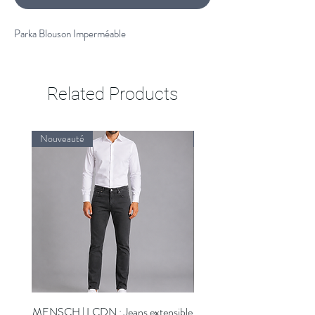
Parka Blouson Imperméable
Related Products
Nouveauté
Nouveauté
MENSCH | LCDN : Jeans extensible
MENSCH | LCDN : Jeans ex