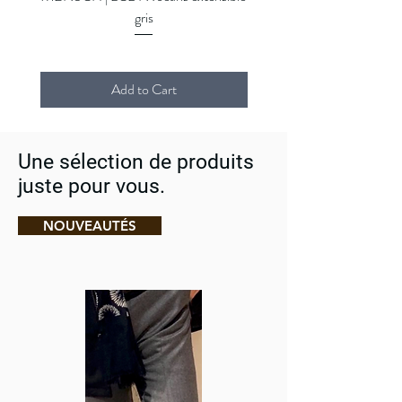
gris
Add to Cart
Une sélection de produits
juste pour vous.
NOUVEAUTÉS