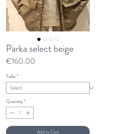
Parka select beige
Price
€160.00
Taille
*
Quantity
*
Add to Cart