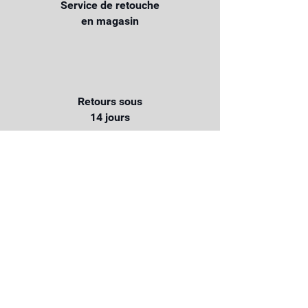
Service de retouche
en magasin
Retours sous
14 jours