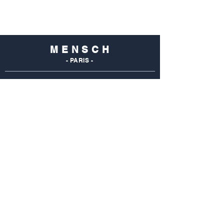
M E N S C H
- PARIS -
NOS
BOUTIQUES
Mensch Commerce
69 Rue Du Commerce
75015 Paris - France
Tel : 01 48 28 96 50
Mensch Vaugirard
352 Rue De Vaugirard
75015 Paris - France
Tel: 01 42 50 55 04