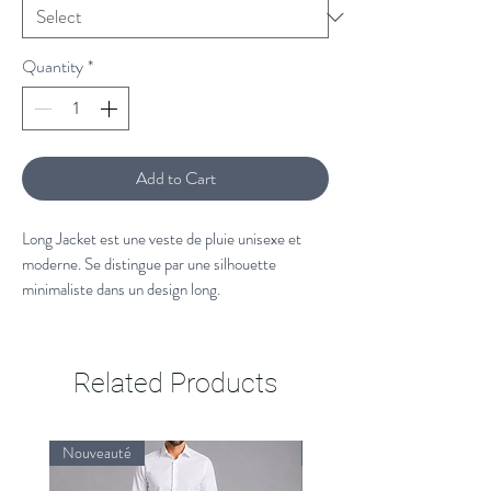
Quantity
*
Add to Cart
Long Jacket est une veste de pluie unisexe et
moderne. Se distingue par une silhouette
minimaliste dans un design long.
Cette veste de pluie est une version allongée de
la veste de pluie classique Rains. Ce modèle est
Related Products
doté d'une patte de boutonnage avec boutons-
pression, d'une capuche avec casquette intégrée
et de deux poches latérales avec boutons-
Nouveauté
Nouveauté
pression. Les manches sont terminées par des