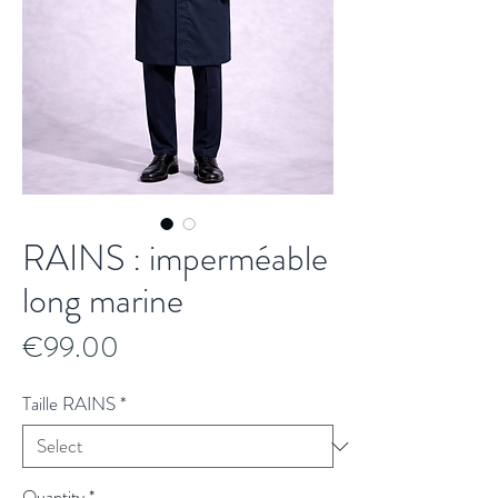
RAINS : imperméable
long marine
Price
€99.00
Taille RAINS
*
Quantity
*