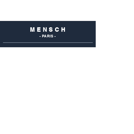
M E N S C H
- PARIS -
NOS
BOUTIQUES
Mensch Commerce
69 Rue Du Commerce
75015 Paris - France
Tel : 01 48 28 96 50
Mensch Vaugirard
352 Rue De Vaugirard
75015 Paris - France
Tel: 01 42 50 55 04