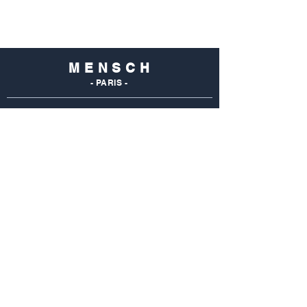
M E N S C H
- PARIS -
NOS
BOUTIQUES
Mensch Commerce
69 Rue Du Commerce
75015 Paris - France
Tel : 01 48 28 96 50
Mensch Vaugirard
352 Rue De Vaugirard
75015 Paris - France
Tel: 01 42 50 55 04