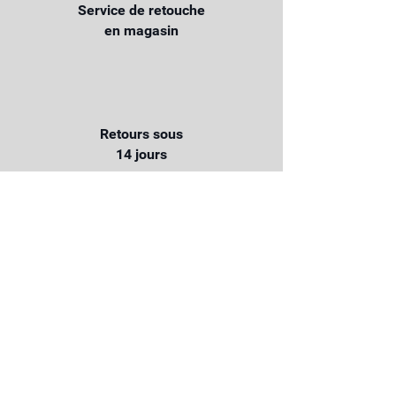
Service de retouche
en magasin
Retours sous
14 jours