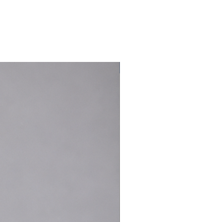
Long Jacket est coupée dans du tissu PU
emblématique de Rains avec coutures soudées.
Finition légère et ultra-douce.
Nouveauté