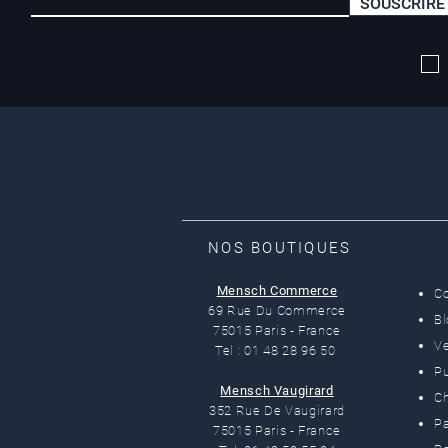
SOUSCRIRE
Livraison offerte*
dès 50 euros
NOS BOUTIQUES
Mensch Commerce
C
69 Rue Du Commerce
B
75015 Paris - France
Ve
Tel : 01 48 28 96 50
Pu
Mensch Vaugirard
C
352 Rue De Vaugirard
Pa
75015 Paris - France