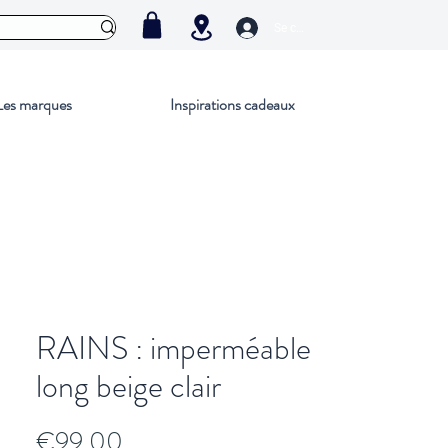
Se connecter
Les marques
Inspirations cadeaux
RAINS : imperméable
long beige clair
Price
€99.00