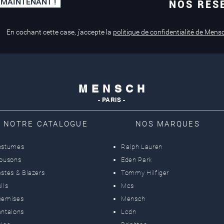
 MAINTENANT !
NOS RÉS
Paiement sécurisé
Service de retouche
Mastercard, Visa
en magasin
En cochant cette case, j'accepte la
politique de confidentialité de Mens
M E N S C H
- PARIS -
NOTRE CATALOGUE
NOS MARQUES
ostumes
Ralph Lauren
lousons
Eden Park
stes & Blazers
Tommy Hilfiger
lls
Mcs
hemises
Mensch
ntalons
Lcdn