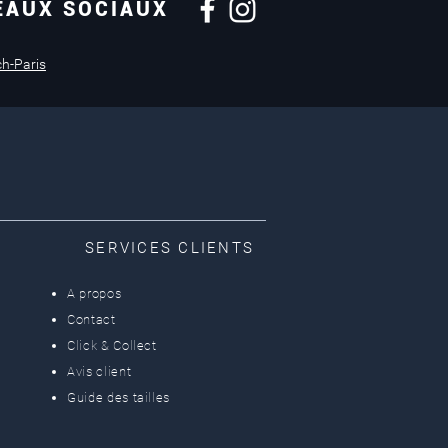
EAUX SOCIAUX
Retours sous
14 jours
ch-Paris
SERVICES CLIENTS
A propos
Contact
Click & Collect
Avis client
Guide des tailles