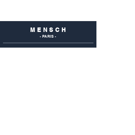
M E N S C H
- PARIS -
NOS
BOUTIQUES
Mensch Commerce
69 Rue Du Commerce
75015 Paris - France
Tel : 01 48 28 96 50
Mensch Vaugirard
352 Rue De Vaugirard
75015 Paris - France
Tel: 01 42 50 55 04