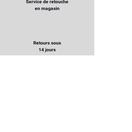
Service de retouche
en magasin
Retours sous
14 jours