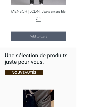
Séchage machine interdit
Repassage fer moyen sur l'envers
MENSCH | LCDN : Jeans extensible
MENSCH | LCDN : Jeans ex
Nettoyage à sec interdit
gris
Add to Cart
Une sélection de produits
juste pour vous.
NOUVEAUTÉS