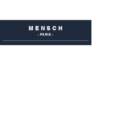
M E N S C H
- PARIS -
NOS
BOUTIQUES
Mensch Commerce
69 Rue Du Commerce
75015 Paris - France
Tel : 01 48 28 96 50
Mensch Vaugirard
352 Rue De Vaugirard
75015 Paris - France
Tel: 01 42 50 55 04