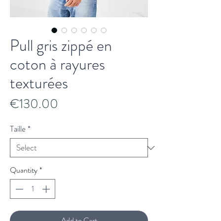
Pull gris zippé en
coton à rayures
texturées
Price
€130.00
Taille
*
Quantity
*
Add to Cart