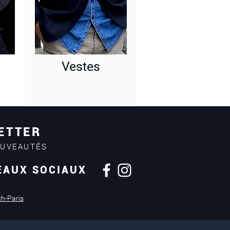
Vestes
ETTER
OUVEAUTÉS
EAUX SOCIAUX
Retours sous
14 jours
ch-Paris