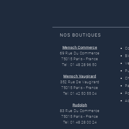
NOS BOUTIQUES
Mensch Commerce
C
69 Rue Du Commerce
B
75015 Paris - France
Ve
Tel : 01 48 28 96 50
Pu
Mensch Vaugirard
C
352 Rue De Vaugirard
Pa
75015 Paris - France
Po
Tel: 01 42 50 55 04
Ac
Rudolph
83 Rue Du Commerce
75015 Paris - France
Tel: 01 48 28 00 24