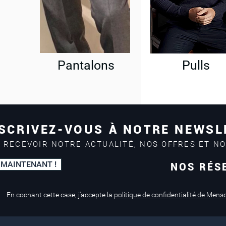
Pantalons
Pulls
SCRIVEZ-VOUS À NOTRE NEWSL
 RECEVOIR NOTRE ACTUALITÉ, NOS OFFRES ET N
 MAINTENANT !
NOS RÉS
Paiement sécurisé
Service de retouche
Mastercard, Visa
en magasin
En cochant cette case, j'accepte la
politique de confidentialité de Mens