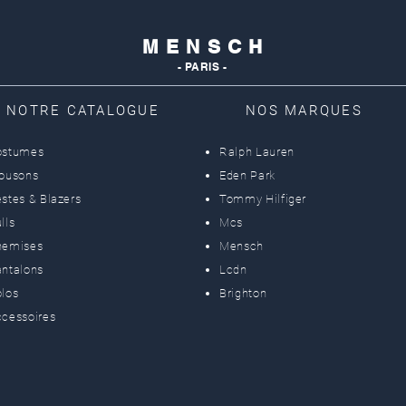
M E N S C H
- PARIS -
NOTRE CATALOGUE
NOS MARQUES
ostumes
Ralph Lauren
lousons
Eden Park
stes & Blazers
Tommy Hilfiger
lls
Mcs
hemises
Mensch
ntalons
Lcdn
los
Brighton
cessoires