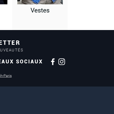
Vestes
ETTER
OUVEAUTÉS
EAUX SOCIAUX
Retours sous
14 jours
ch-Paris