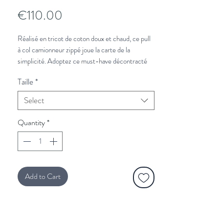
Price
€110.00
Réalisé en tricot de coton doux et chaud, ce pull
à col camionneur zippé joue la carte de la
simplicité. Adoptez ce must-have décontracté
du vestiaire d’hiver pour réchauffer un chino en
Taille
*
coton et des derbies en cuir marron.
Regular fit
Select
Col camionneur avec intérieur contrasté
Demi-lune contrastée à rayures
Quantity
*
Logo nœud papillon rose brodé poitrine.
Add to Cart