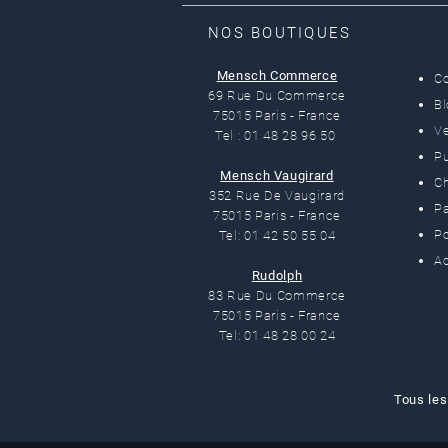
NOS BOUTIQUES
Mensch Commerce
C
69 Rue Du Commerce
B
75015 Paris - France
Ve
Tel : 01 48 28 96 50
Pu
Mensch Vaugirard
C
352 Rue De Vaugirard
Pa
75015 Paris - France
Po
Tel: 01 42 50 55 04
Ac
Rudolph
83 Rue Du Commerce
75015 Paris - France
Tel: 01 48 28 00 24
Tous les