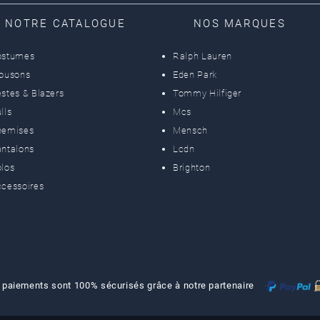
NOTRE CATALOGUE
NOS MARQUES
ostumes
Ralph Lauren
lousons
Eden Park
stes & Blazers
Tommy Hilfiger
lls
Mcs
hemises
Mensch
ntalons
Lcdn
los
Brighton
cessoires
 paiements sont 100% sécurisés grâce à notre partenaire