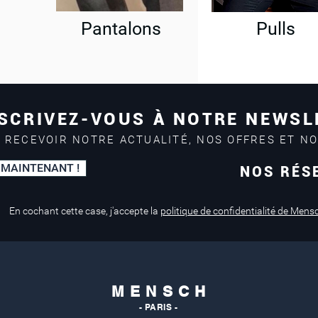
Pantalons
Pulls
SCRIVEZ-VOUS À NOTRE NEWSL
 RECEVOIR NOTRE ACTUALITÉ, NOS OFFRES ET N
 MAINTENANT !
NOS RÉS
Paiement sécurisé
Service de retouche
Mastercard, Visa
en magasin
En cochant cette case, j'accepte la
politique de confidentialité de Mens
M E N S C H
- PARIS -