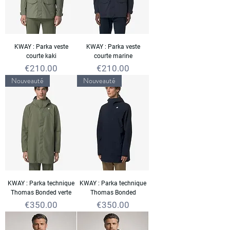
KWAY : Parka veste
KWAY : Parka veste
courte kaki
courte marine
Price
Price
€210.00
€210.00
Nouveauté
Nouveauté
KWAY : Parka technique
KWAY : Parka technique
Thomas Bonded verte
Thomas Bonded
Price
Price
€350.00
€350.00