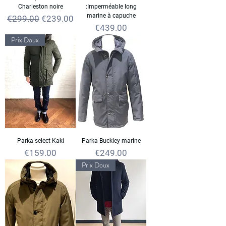
Charleston noire
:Imperméable long
marine à capuche
Regular Price
Sale Price
€299.00
€239.00
Price
€439.00
Prix Doux
Parka select Kaki
Parka Buckley marine
Price
Price
€159.00
€249.00
Prix Doux