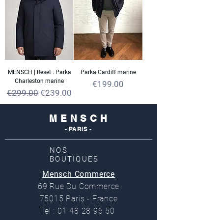
MENSCH | Reset : Parka
Parka Cardiff marine
Charleston marine
Price
€199.00
Regular Price
Sale Price
€299.00
€239.00
M E N S C H
- PARIS -
NOS
BOUTIQUES
Mensch Commerce
69 Rue Du Commerce
75015 Paris - France
Tel : 01 48 28 96 50