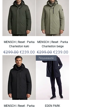
MENSCH | Reset : Parka
MENSCH | Reset : Parka
Charleston kaki
Charleston beige
Regular Price
Sale Price
Regular Price
Sale Price
€299.00
€239.00
€299.00
€239.00
Nouveauté
MENSCH | Reset : Parka
EDEN PARK