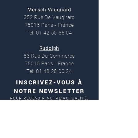
Mensch Vaugirard
352 Rue De Vaugirard
75015 Paris - France
Tel: 01 42 50 55 04
Rudolph
83 Rue Du Commerce
75015 Paris - France
Tel: 01 48 28 00 24
INSCRIVEZ-VOUS À
NOTRE NEWSLETTER
POUR RECEVOIR NOTRE ACTUALITÉ,
NOS OFFRES ET NOUVEAUTÉS
En cochant cette case, j'accepte la
politique de confidentialité de Mensch-
Paris