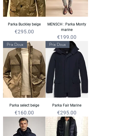
Parka Buckley beige
MENSCH : Parka Monty
marine
Price
€295.00
Price
€199.00
Prix Doux
Prix Doux
Parka select beige
Parka Fair Marine
Price
Price
€160.00
€295.00