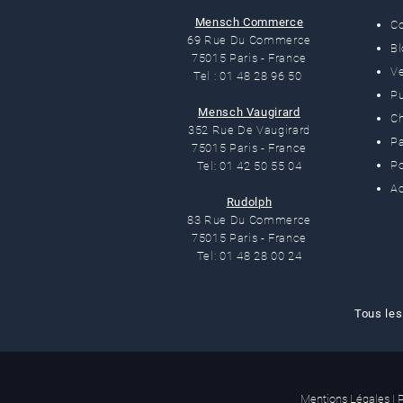
Mensch Commerce
C
69 Rue Du Commerce
B
75015 Paris - France
Ve
Tel : 01 48 28 96 50
Pu
Mensch Vaugirard
C
352 Rue De Vaugirard
Pa
75015 Paris - France
Po
Tel: 01 42 50 55 04
Ac
Rudolph
83 Rue Du Commerce
75015 Paris - France
Tel: 01 48 28 00 24
Tous les
Mentions Légales
|
P