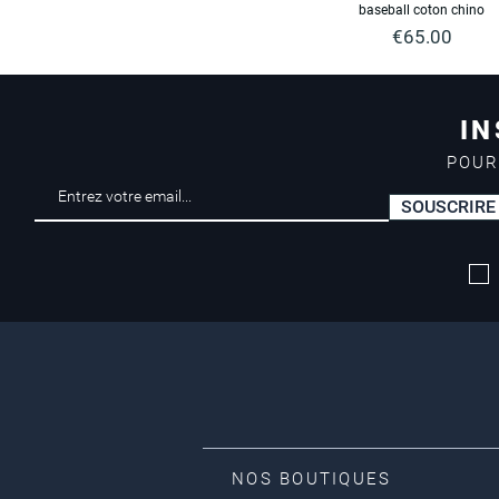
baseball coton chino
Price
€65.00
IN
POUR
SOUSCRIRE
NOS BOUTIQUES