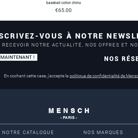
baseball coton chino
Price
€65.00
SCRIVEZ-VOUS À NOTRE NEWSL
 RECEVOIR NOTRE ACTUALITÉ, NOS OFFRES ET N
 MAINTENANT !
NOS RÉS
En cochant cette case, j'accepte la
politique de confidentialité de Mens
M E N S C H
- PARIS -
NOTRE CATALOGUE
NOS MARQUES