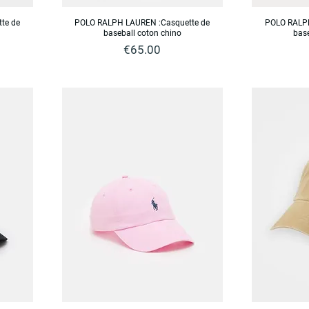
te de
POLO RALPH LAUREN :Casquette de
POLO RALPH
baseball coton chino
base
Price
€65.00