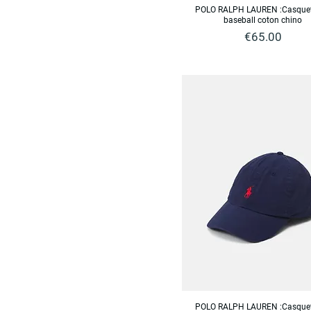
POLO RALPH LAUREN :Casquet
baseball coton chino
Price
€65.00
POLO RALPH LAUREN :Casquet