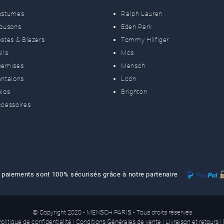
ostumes
Ralph Lauren
lousons
Eden Park
stes & Blazers
Tommy Hilfiger
lls
Mcs
hemises
Mensch
ntalons
Lcdn
los
Brighton
cessoires
 paiements sont 100% sécurisés grâce à notre partenaire
© Copyright 2020 - MENSCH PARIS - Tous droits réservés
olitique de confidentialité
|
Conditions Générales de vente
|
Livraison et retours
|