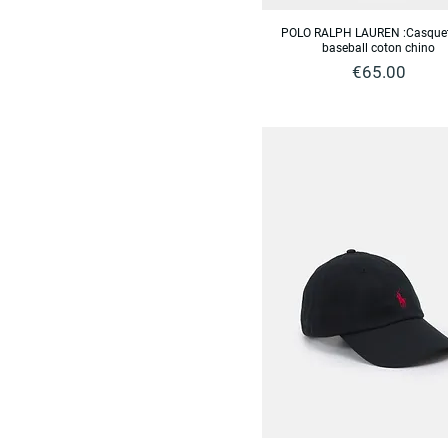
POLO RALPH LAUREN :Casquet
baseball coton chino
Price
€65.00