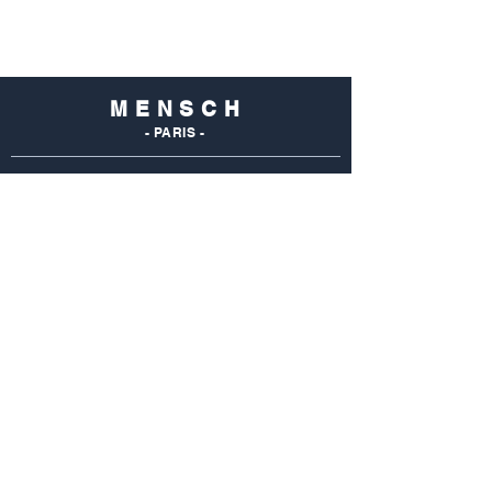
M E N S C H
- PARIS -
NOS
BOUTIQUES
Mensch Commerce
69 Rue Du Commerce
75015 Paris - France
Tel : 01 48 28 96 50
Mensch Vaugirard
352 Rue De Vaugirard
75015 Paris - France
Tel: 01 42 50 55 04