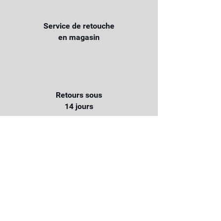
Service de retouche
en magasin
Retours sous
14 jours