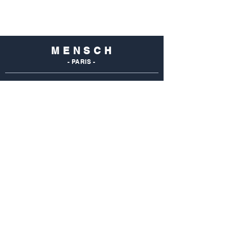
M E N S C H
- PARIS -
NOS
BOUTIQUES
Mensch Commerce
69 Rue Du Commerce
75015 Paris - France
Tel : 01 48 28 96 50
Mensch Vaugirard
352 Rue De Vaugirard
75015 Paris - France
Tel: 01 42 50 55 04