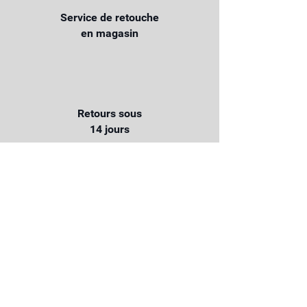
Service de retouche
en magasin
Retours sous
14 jours