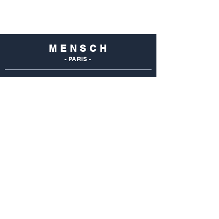
M E N S C H
- PARIS -
NOS
BOUTIQUES
Mensch Commerce
69 Rue Du Commerce
75015 Paris - France
Tel : 01 48 28 96 50
Mensch Vaugirard
352 Rue De Vaugirard
75015 Paris - France
Tel: 01 42 50 55 04