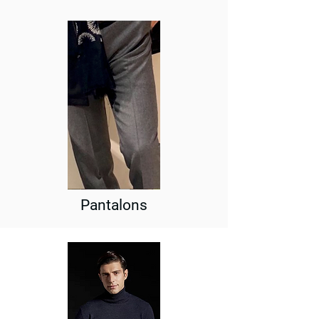
supérieure :
Texture naturelle visible
Respirabilité optimale
Confort durable
Tenue des couleurs et des formes dans le
temps
Pantalons