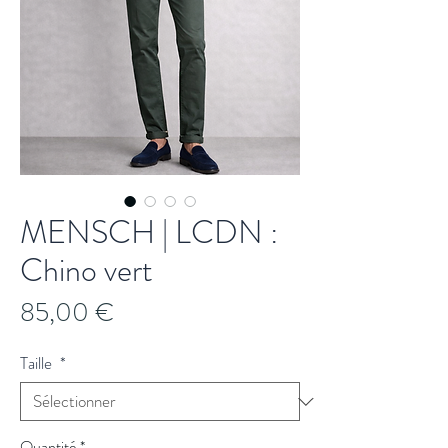
MENSCH | LCDN :
Chino vert
Prix
85,00 €
Taille
*
Quantité
*