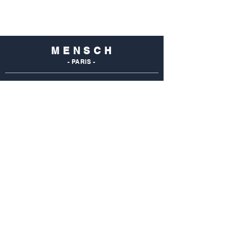
M E N S C H
- PARIS -
NOS
BOUTIQUES
Mensch Commerce
69 Rue Du Commerce
75015 Paris - France
Tel : 01 48 28 96 50
Mensch Vaugirard
352 Rue De Vaugirard
75015 Paris - France
Tel: 01 42 50 55 04