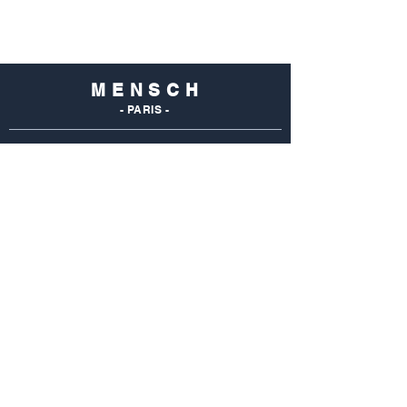
M E N S C H
- PARIS -
NOS
BOUTIQUES
Mensch Commerce
69 Rue Du Commerce
75015 Paris - France
Tel : 01 48 28 96 50
Mensch Vaugirard
352 Rue De Vaugirard
75015 Paris - France
Tel: 01 42 50 55 04