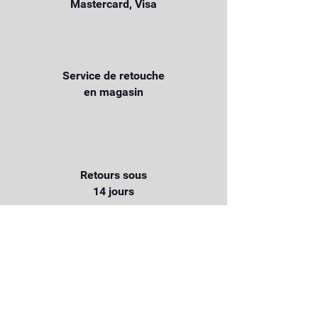
Mastercard, Visa
Service de retouche
en magasin
Retours sous
14 jours