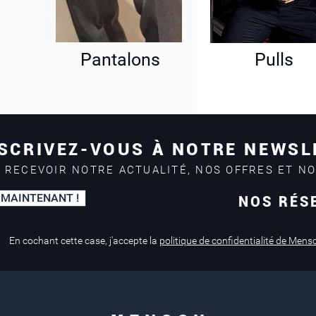
Pantalons
Pulls
SCRIVEZ-VOUS À NOTRE NEWSL
 RECEVOIR NOTRE ACTUALITÉ, NOS OFFRES ET N
 MAINTENANT !
NOS RÉS
Paiement sécurisé
Service de retouche
Mastercard, Visa
en magasin
En cochant cette case, j'accepte la
politique de confidentialité de Mens