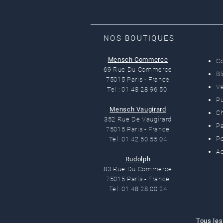
NOS BOUTIQUES
Mensch Commerce
C
69 Rue Du Commerce
B
75015 Paris - France
Ve
Tel : 01 48 28 96 50
Pu
Mensch Vaugirard
C
352 Rue De Vaugirard
Pa
75015 Paris - France
Po
Tel: 01 42 50 55 04
Ac
Rudolph
83 Rue Du Commerce
75015 Paris - France
Tel: 01 48 28 00 24
Tous les