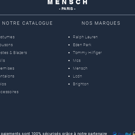
M E N S C H
- PARIS -
NOTRE CATALOGUE
NOS MARQUES
ostumes
Ralph Lauren
lousons
Eden Park
stes & Blazers
Tommy Hilfiger
lls
Mcs
hemises
Mensch
ntalons
Lcdn
los
Brighton
cessoires
 paiements sont 100% sécurisés grâce à notre partenaire