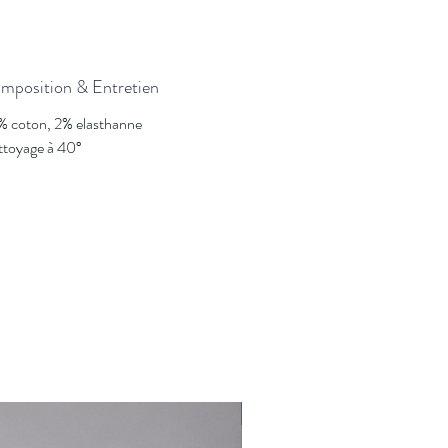
habillées.
Associé à des mocassins en daim beige, ce
pantalon devient un essentiel du dressing
mposition & Entretien
masculin.
 coton, 2% elasthanne
Détails du produit
toyage à 40°
Coupe : ajustée classique confort
Couleur : marine
Fermeture : bouton et zip
Poches arrière passepoilées boutonnées
Broderie signature MENSCH
Composition
98 % coton – 2 % élasthanne
Tissu coton stretch premium pour un confort et
une tenue parfaite.
Nouveauté