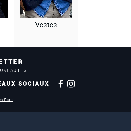
Vestes
ETTER
OUVEAUTÉS
EAUX SOCIAUX
Retours sous
14 jours
ch-Paris