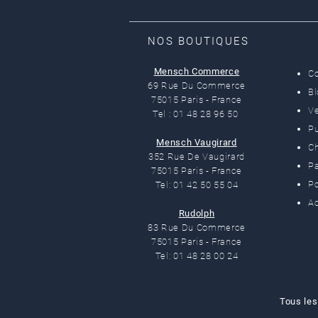
NOS BOUTIQUES
Mensch Commerce
C
69 Rue Du Commerce
B
75015 Paris - France
Ve
Tel : 01 48 28 96 50
Pu
Mensch Vaugirard
C
352 Rue De Vaugirard
Pa
75015 Paris - France
Po
Tel: 01 42 50 55 04
Ac
Rudolph
83 Rue Du Commerce
75015 Paris - France
Tel: 01 48 28 00 24
Tous les