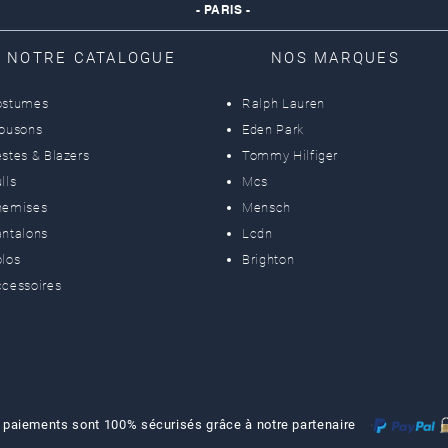
- PARIS -
NOTRE CATALOGUE
NOS MARQUES
ostumes
Ralph Lauren
lousons
Eden Park
stes & Blazers
Tommy Hilfiger
lls
Mcs
hemises
Mensch
ntalons
Lcdn
los
Brighton
cessoires
 paiements sont 100% sécurisés grâce à notre partenaire