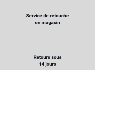
Service de retouche
en magasin
Retours sous
14 jours