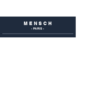
M E N S C H
- PARIS -
NOS
BOUTIQUES
Mensch Commerce
69 Rue Du Commerce
75015 Paris - France
Tel : 01 48 28 96 50
Mensch Vaugirard
352 Rue De Vaugirard
75015 Paris - France
Tel: 01 42 50 55 04