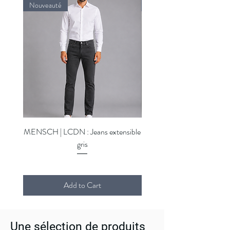
Nouveauté
Nouveauté
MENSCH | LCDN : Jeans extensible
MENSCH | LCDN : Jeans ex
gris
Add to Cart
Une sélection de produits