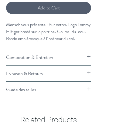
Add to Cart
Mensch vous présente : Pur coton• Logo Tommy
Hilfiger brodé sur la poitrine• Col ras-du-cou•
Bande emblématique à l'intérieur du col•
Branding Tommy HilfigerCoupe et taille•
Ajustée• Le modèle mesure 1m86 et porte une
Composition & Entretien
taille MComposition et entretien• 100 % coton
Lavage à 30°
Livraison & Retours
100 % coton
Livraison :
Guide des tailles
Retrait en magasin : 1H
Livraison Standard en France : 3 à 4 jours
Cliquez ici pour voir le guide des tailles
ouvrés
Retours & Remboursements :
Related Products
Retours gratuits, échanges &
remboursements sous 14 jours
Les frais d'envois seront à votre charge.