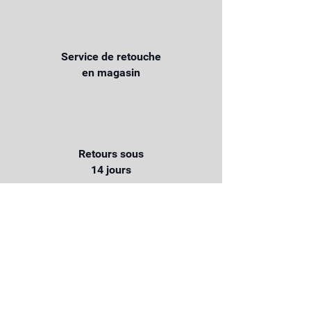
Service de retouche
en magasin
Retours sous
14 jours