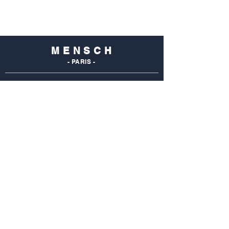
M E N S C H
- PARIS -
NOS
BOUTIQUES
Mensch Commerce
69 Rue Du Commerce
75015 Paris - France
Tel : 01 48 28 96 50
Mensch Vaugirard
352 Rue De Vaugirard
75015 Paris - France
Tel: 01 42 50 55 04