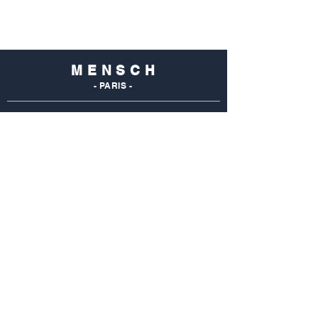
M E N S C H
- PARIS -
NOS
BOUTIQUES
Mensch Commerce
69 Rue Du Commerce
75015 Paris - France
Tel : 01 48 28 96 50
Mensch Vaugirard
352 Rue De Vaugirard
75015 Paris - France
Tel: 01 42 50 55 04