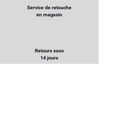
Service de retouche
en magasin
Retours sous
14 jours