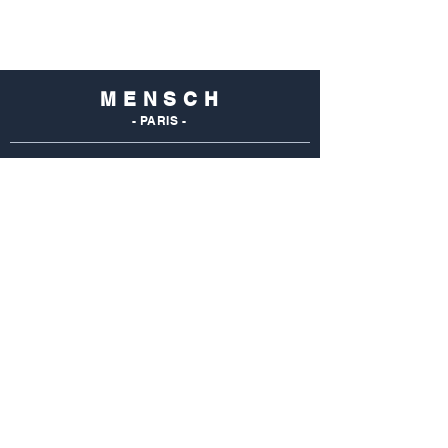
M E N S C H
- PARIS -
NOS
BOUTIQUES
Mensch Commerce
69 Rue Du Commerce
75015 Paris - France
Tel : 01 48 28 96 50
Mensch Vaugirard
352 Rue De Vaugirard
75015 Paris - France
Tel: 01 42 50 55 04