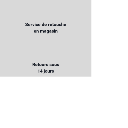
Service de retouche
en magasin
Retours sous
14 jours