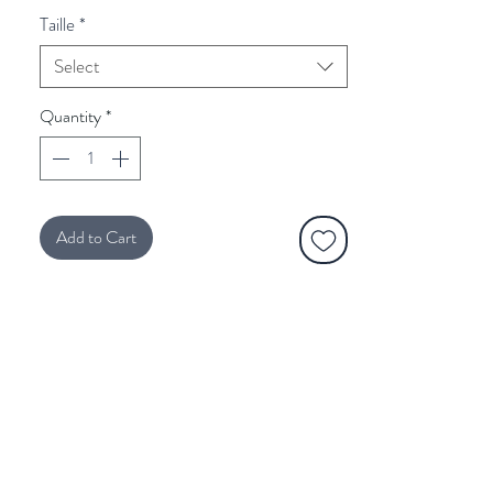
Taille
*
Select
Quantity
*
Add to Cart