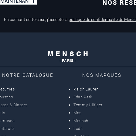
 MAINTENANT !
NOS RÉS
Paiement sécurisé
Service de retouche
Mastercard, Visa
en magasin
En cochant cette case, j'accepte la
politique de confidentialité de Mens
M E N S C H
- PARIS -
NOTRE CATALOGUE
NOS MARQUES
ostumes
Ralph Lauren
lousons
Eden Park
stes & Blazers
Tommy Hilfiger
lls
Mcs
hemises
Mensch
ntalons
Lcdn