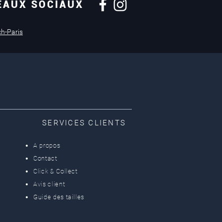
EAUX SOCIAUX
Retours sous
14 jours
ch-Paris
SERVICES CLIENTS
A propos
Contact
Click & Collect
Avis client
Guide des tailles