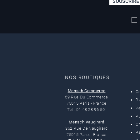
SOUSCRIRE
Livraison offerte*
dès 50 euros
NOS BOUTIQUES
Mensch Commerce
C
69 Rue Du Commerce
B
75015 Paris - France
Ve
Tel : 01 48 28 96 50
Pu
Mensch Vaugirard
C
352 Rue De Vaugirard
Pa
75015 Paris - France