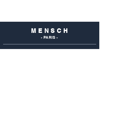
M E N S C H
- PARIS -
NOS
BOUTIQUES
Mensch Commerce
69 Rue Du Commerce
75015 Paris - France
Tel : 01 48 28 96 50
Mensch Vaugirard
352 Rue De Vaugirard
75015 Paris - France
Tel: 01 42 50 55 04