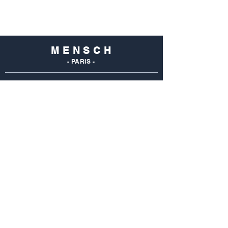
M E N S C H
- PARIS -
NOS
BOUTIQUES
Mensch Commerce
69 Rue Du Commerce
75015 Paris - France
Tel : 01 48 28 96 50
Mensch Vaugirard
352 Rue De Vaugirard
75015 Paris - France
Tel: 01 42 50 55 04