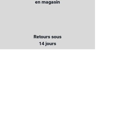
en magasin
Retours sous
14 jours