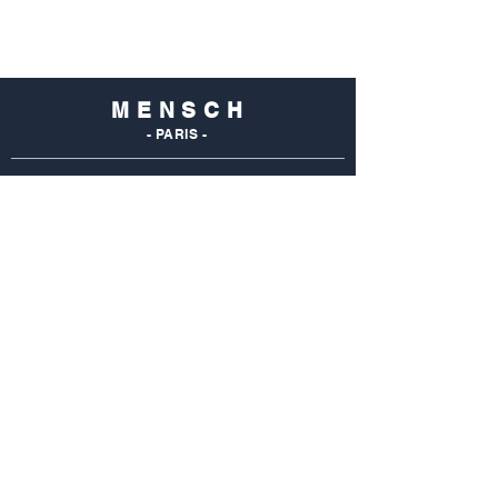
M E N S C H
- PARIS -
NOS
BOUTIQUES
Mensch Commerce
69 Rue Du Commerce
75015 Paris - France
Tel : 01 48 28 96 50
Mensch Vaugirard
352 Rue De Vaugirard
75015 Paris - France
Tel: 01 42 50 55 04