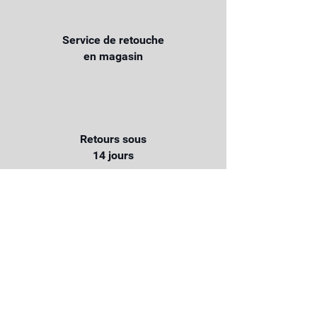
Service de retouche
en magasin
Retours sous
14 jours