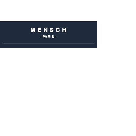
M E N S C H
- PARIS -
NOS
BOUTIQUES
Mensch Commerce
69 Rue Du Commerce
75015 Paris - France
Tel : 01 48 28 96 50
Mensch Vaugirard
352 Rue De Vaugirard
75015 Paris - France
Tel: 01 42 50 55 04