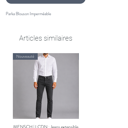
Parka Blouson Imperméable
Articles similaires
Nouveauté
Nouveauté
MENSCH | LCDN : Jeans extensible
MENSCH | LCDN : Jeans ex