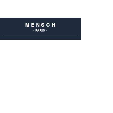
M E N S C H
- PARIS -
NOS
BOUTIQUES
Mensch Commerce
69 Rue Du Commerce
75015 Paris - France
Tel : 01 48 28 96 50
Mensch Vaugirard
352 Rue De Vaugirard
75015 Paris - France
Tel: 01 42 50 55 04