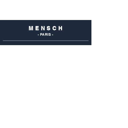
M E N S C H
- PARIS -
NOS
BOUTIQUES
Mensch Commerce
69 Rue Du Commerce
75015 Paris - France
Tel : 01 48 28 96 50
Mensch Vaugirard
352 Rue De Vaugirard
75015 Paris - France
Tel: 01 42 50 55 04