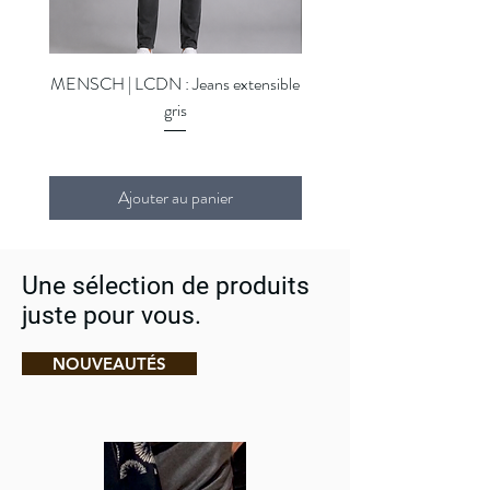
gauche.
Coton.
Lavage en machine.
Le mannequin mesure 1,85 m et porte une
MENSCH | LCDN : Jeans extensible
MENSCH | LCDN : Jeans ex
taille M.
gris
Ajouter au panier
Une sélection de produits
juste pour vous.
NOUVEAUTÉS