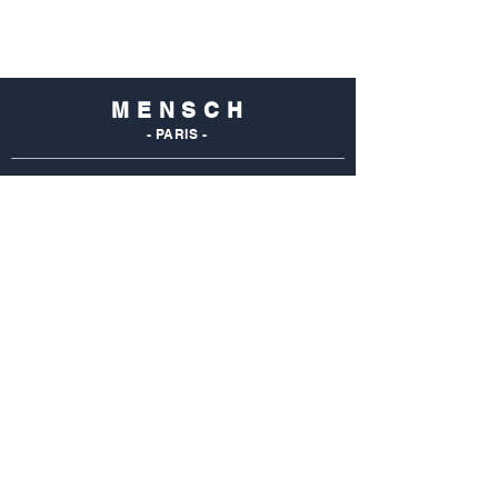
M E N S C H
- PARIS -
NOS
BOUTIQUES
Mensch Commerce
69 Rue Du Commerce
75015 Paris - France
Tel : 01 48 28 96 50
Mensch Vaugirard
352 Rue De Vaugirard
75015 Paris - France
Tel: 01 42 50 55 04