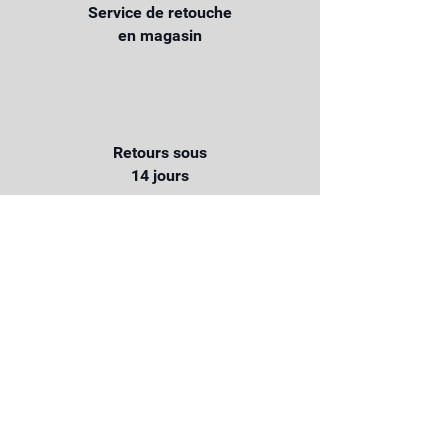
Service de retouche
en magasin
Retours sous
14 jours