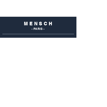
M E N S C H
- PARIS -
NOS
BOUTIQUES
Mensch Commerce
69 Rue Du Commerce
75015 Paris - France
Tel : 01 48 28 96 50
Mensch Vaugirard
352 Rue De Vaugirard
75015 Paris - France
Tel: 01 42 50 55 04