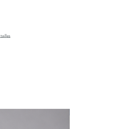
Col Polo côtelé. Patte à trois boutons.
Manches courtes avec bas de manche
côtelés.
Queue de tennis.
Poney distinctif brodé sur la poitrine à
tailles
gauche.
Coton.
Lavage en machine. Importé.
Le mannequin mesure 1,85 m et porte une
taille M.
À associer avec :
Veste Mensch
et
un
chino
Vous souhaitez plus de conseils de stylisme?
Cliquez ici et un styliste vous rappelle.
Nouveauté