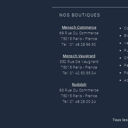
NOS BOUTIQUES
Mensch Commerce
C
69 Rue Du Commerce
B
75015 Paris - France
Ve
Tel : 01 48 28 96 50
Pu
Mensch Vaugirard
C
352 Rue De Vaugirard
Pa
75015 Paris - France
Po
Tel: 01 42 50 55 04
Ac
Rudolph
83 Rue Du Commerce
75015 Paris - France
Tel: 01 48 28 00 24
Tous les