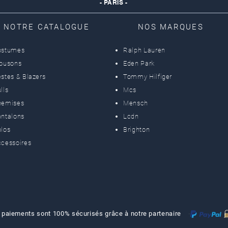
- PARIS -
NOTRE CATALOGUE
NOS MARQUES
ostumes
Ralph Lauren
lousons
Eden Park
stes & Blazers
Tommy Hilfiger
lls
Mcs
hemises
Mensch
ntalons
Lcdn
los
Brighton
cessoires
 paiements sont 100% sécurisés grâce à notre partenaire