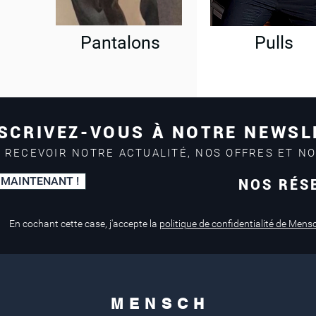
Pantalons
Pulls
SCRIVEZ-VOUS À NOTRE NEWSL
 RECEVOIR NOTRE ACTUALITÉ, NOS OFFRES ET N
 MAINTENANT !
NOS RÉS
Paiement sécurisé
Service de retouche
Mastercard, Visa
en magasin
En cochant cette case, j'accepte la
politique de confidentialité de Mens
M E N S C H