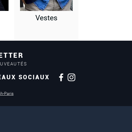
Vestes
ETTER
OUVEAUTÉS
EAUX SOCIAUX
Retours sous
14 jours
ch-Paris