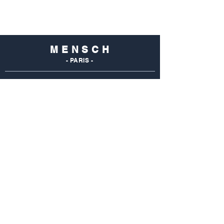
M E N S C H
- PARIS -
NOS
BOUTIQUES
Mensch Commerce
69 Rue Du Commerce
75015 Paris - France
Tel : 01 48 28 96 50
Mensch Vaugirard
352 Rue De Vaugirard
75015 Paris - France
Tel: 01 42 50 55 04