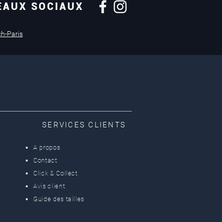
EAUX SOCIAUX
Retours sous
14 jours
ch-Paris
SERVICES CLIENTS
A propos
Contact
Click & Collect
Avis client
Guide des tailles