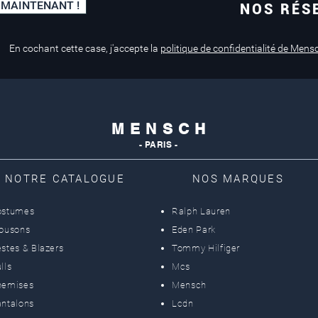
 MAINTENANT !
NOS RÉS
Paiement sécurisé
Service de retouche
Mastercard, Visa
en magasin
En cochant cette case, j'accepte la
politique de confidentialité de Mens
M E N S C H
- PARIS -
NOTRE CATALOGUE
NOS MARQUES
ostumes
Ralph Lauren
lousons
Eden Park
stes & Blazers
Tommy Hilfiger
lls
Mcs
hemises
Mensch
ntalons
Lcdn