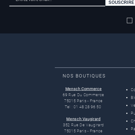
SOUSCRIRE
Livraison offerte*
dès 50 euros
NOS BOUTIQUES
Mensch Commerce
C
69 Rue Du Commerce
B
75015 Paris - France
Ve
Tel : 01 48 28 96 50
Pu
Mensch Vaugirard
C
352 Rue De Vaugirard
Pa
75015 Paris - France