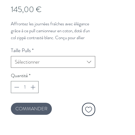
Prix
145,00 €
Affrontez les journées fraîches avec élégance
grâce à ce pull camionneur en coton, doté d'un
col zippé contrasté blanc. Conçu pour allier
confort et style, ce pull est fabriqué à partir de
Taille Pulls
*
coton de qualité pour une sensation de douceur
et de chaleur. Son col zippé blanc ajoute une
Sélectionner
touche de modernité et de contraste, tandis que
sa coupe camionneur promet une allure
Quantité
*
décontractée et tendance.
100% coton
Zip blanc
Broderie emblème noeud papillon
Bords-côtes tricotés
COMMANDER