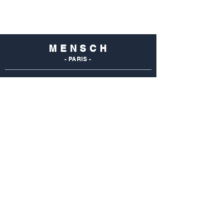
M E N S C H
- PARIS -
NOS
BOUTIQUES
Mensch Commerce
69 Rue Du Commerce
75015 Paris - France
Tel : 01 48 28 96 50
Mensch Vaugirard
352 Rue De Vaugirard
75015 Paris - France
Tel: 01 42 50 55 04