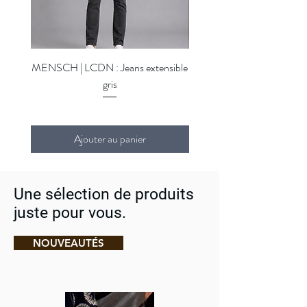
MENSCH | LCDN : Jeans extensible
MENSCH | LCDN : Jeans ex
gris
Ajouter au panier
Une sélection de produits
juste pour vous.
NOUVEAUTÉS