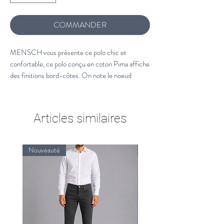
COMMANDER
MENSCH vous présente ce polo chic et
confortable, ce polo conçu en coton Pima affiche
des finitions bord-côtes. On note le noeud
papillon brodé à la poitrineEn coton Pima 100%
PéruvienSlim FitCol polo deux boutonsBoutons
ovales siglésBas de manches en bord-
Articles similaires
côtesFentes d'aisance en bas de corps.
Nouveauté
Nouveauté